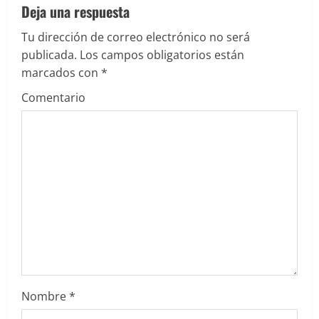
l
Deja una respuesta
e
Tu dirección de correo electrónico no será
publicada.
Los campos obligatorios están
y
marcados con
*
e
Comentario
n
d
o
Nombre
*