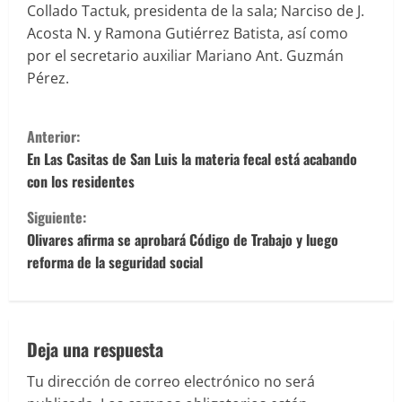
Collado Tactuk, presidenta de la sala; Narciso de J.
Acosta N. y Ramona Gutiérrez Batista, así como
por el secretario auxiliar Mariano Ant. Guzmán
Pérez.
S
Anterior:
i
En Las Casitas de San Luis la materia fecal está acabando
con los residentes
g
Siguiente:
u
Olivares afirma se aprobará Código de Trabajo y luego
reforma de la seguridad social
e
l
e
Deja una respuesta
Tu dirección de correo electrónico no será
y