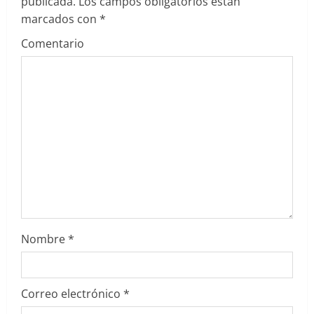
publicada.
Los campos obligatorios están
e
marcados con
*
Comentario
n
d
o
Nombre
*
Correo electrónico
*