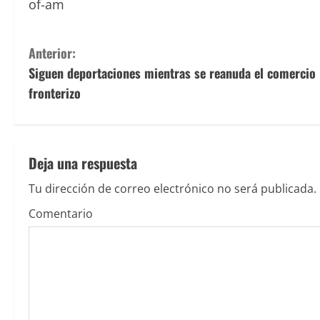
of-am
S
Anterior:
Siguen deportaciones mientras se reanuda el comercio
i
fronterizo
g
u
Deja una respuesta
e
Tu dirección de correo electrónico no será publicada.
l
Comentario
e
y
e