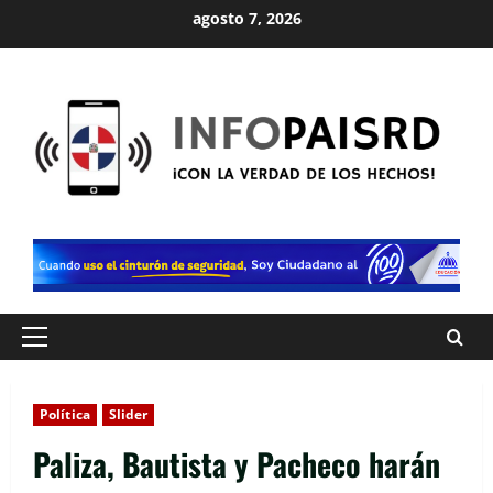
Saltar
agosto 7, 2026
al
contenido
Menú
principal
Política
Slider
Paliza, Bautista y Pacheco harán