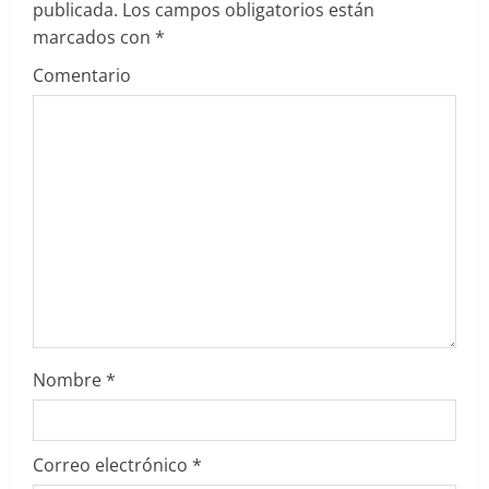
publicada.
Los campos obligatorios están
e
marcados con
*
Comentario
n
d
o
Nombre
*
Correo electrónico
*