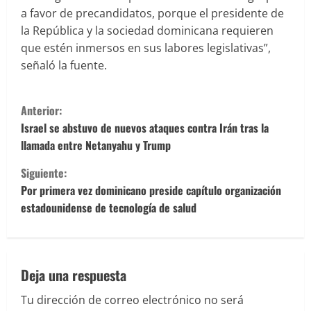
a favor de precandidatos, porque el presidente de
la República y la sociedad dominicana requieren
que estén inmersos en sus labores legislativas”,
señaló la fuente.
S
Anterior:
i
Israel se abstuvo de nuevos ataques contra Irán tras la
llamada entre Netanyahu y Trump
g
Siguiente:
u
Por primera vez dominicano preside capítulo organización
estadounidense de tecnología de salud
e
l
e
Deja una respuesta
Tu dirección de correo electrónico no será
y