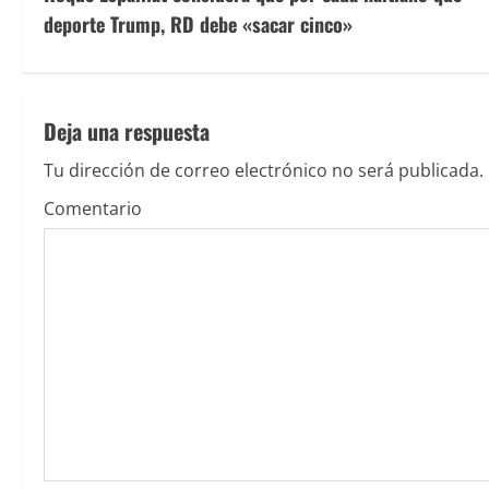
i
deporte Trump, RD debe «sacar cinco»
g
u
Deja una respuesta
e
Tu dirección de correo electrónico no será publicada.
l
Comentario
e
y
e
n
d
o