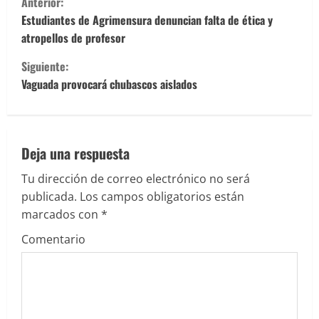
Anterior:
i
Estudiantes de Agrimensura denuncian falta de ética y
atropellos de profesor
g
Siguiente:
u
Vaguada provocará chubascos aislados
e
l
Deja una respuesta
e
Tu dirección de correo electrónico no será
publicada.
Los campos obligatorios están
y
marcados con
*
e
Comentario
n
d