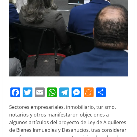
Facebook
Twitter
Email
WhatsApp
Telegram
Messenger
Meneam
Compar
Sectores empresariales, inmobiliario, turismo,
notarios y otros manifestaron objeciones a
algunos artículos del proyecto de Ley de Alquileres
de Bienes Inmuebles y Desahucios, tras considerar