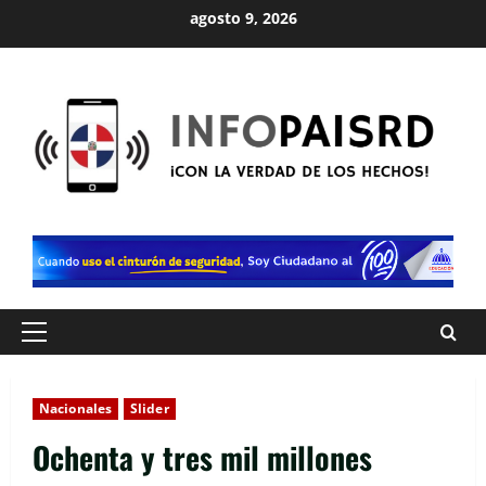
Saltar
agosto 9, 2026
al
contenido
Menú
principal
Nacionales
Slider
Ochenta y tres mil millones