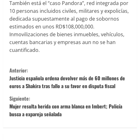
También está el “caso Pandora”, red integrada por
10 personas incluidos civiles, militares y expolicías,
dedicada supuestamente al pago de sobornos
estimados en unos RD$108,000,000.
Inmovilizaciones de bienes inmuebles, vehículos,
cuentas bancarias y empresas aun no se han
cuantificado.
S
Anterior:
i
Justicia española ordena devolver más de 60 millones de
euros a Shakira tras fallo a su favor en disputa fiscal
g
Siguiente:
u
Mujer resulta herida con arma blanca en Imbert; Policía
busca a expareja señalada
e
l