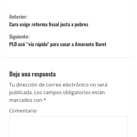
S
Anterior:
i
Cura exige reforma fiscal justa a pobres
Siguiente:
g
PLD usó “vía rápida” para sacar a Amarante Baret
u
e
Deja una respuesta
l
Tu dirección de correo electrónico no será
e
publicada.
Los campos obligatorios están
marcados con
*
y
Comentario
e
n